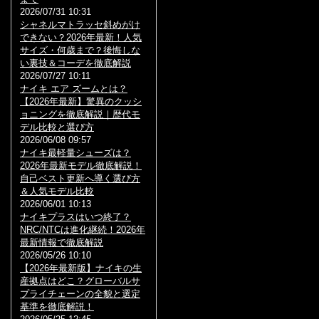
2026/07/31 10:31
シャネルマトラッセ斜めがけ
できない？2026年最新！人気
サイズ・何歳まで？後悔しな
い裏技＆コーデを徹底解説
2026/07/27 10:11
ナイキ エア ズームとは？
【2026年最新】驚異のクッシ
ョニングを徹底解説｜歴代モ
デル比較と選び方
2026/06/08 09:57
ナイキ最軽量シューズは？
2026年最新モデル徹底解説！
自己ベスト更新へ導く選び方
＆人気モデル比較
2026/06/01 10:13
ナイキプラスはいつ終了？
NRC/NTCは進化継続！2026年
最新情報で徹底解説
2026/05/26 10:10
【2026年最新版】ナイキの生
産拠点はどこ？グローバルサ
プライチェーンの全貌と選定
基準を徹底解説！