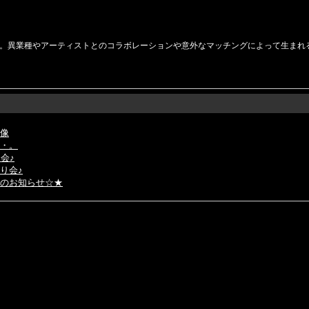
。異業種やアーティストとのコラボレーションや意外なマッチングによって生まれ
像
・。
会♪
り会♪
のお知らせ☆★