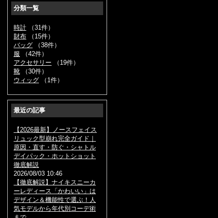
分類一覧
時計
（31件）
財布
（15件）
バッグ
（38件）
服
（42件）
アクセサリー
（19件）
靴
（30件）
ウィッグ
（1件）
最近の記事
【2026最新】ノースフェイス
リュック型崩れ完全ガイド｜
原因・直す・防ぐ・シャトル
デイパック・ホットショット
徹底解説
2026/08/03 10:46
【徹底解説】ナイキスニーカ
ーレディース「かわいい」は
デザイン＆機能性で選ぶ！人
気モデルから年代別コーデ術
まで