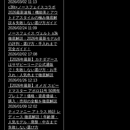
2026/03/02 11:13
c3fit×ノースフェイスコラボ
2026最新速報！機能美とアウ
トドアスタイルの極み徹底解
説＆失敗しない選び方ガイド
2026/02/24 11:09
ノースフェイス ヴェルト s3k
徹底解説：2026年最新モデルII
の評判・選び方・手入れまで
完全ガイド！
2026/02/02 17:08
【2026年最新】カナダグース
はサザビーリーグ公式通販
で！失敗しない選び方・お手
入れ・人気色まで徹底解説
2026/01/26 12:13
【2026年最新】オメガ スピー
ドマスター アポロ11号 50周年
プレミア！価格・資産価値・
購入・売却の全貌を徹底解説
2026/01/09 12:02
ティファニー アトラス 時計 レ
ディース 徹底解説！年齢層・
人気モデル・廃盤・中古まで
失敗しない選び方