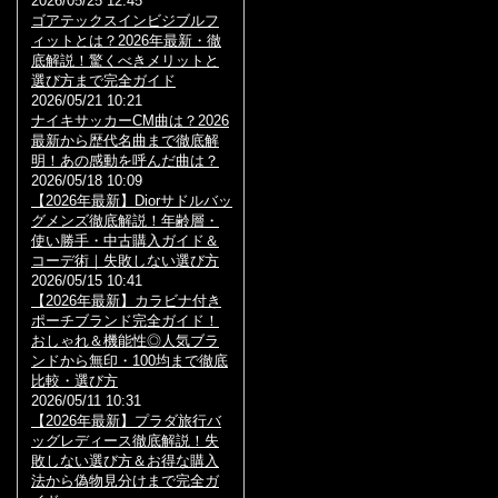
2026/05/25 12:45
ゴアテックスインビジブルフ
ィットとは？2026年最新・徹
底解説！驚くべきメリットと
選び方まで完全ガイド
2026/05/21 10:21
ナイキサッカーCM曲は？2026
最新から歴代名曲まで徹底解
明！あの感動を呼んだ曲は？
2026/05/18 10:09
【2026年最新】Diorサドルバッ
グメンズ徹底解説！年齢層・
使い勝手・中古購入ガイド＆
コーデ術｜失敗しない選び方
2026/05/15 10:41
【2026年最新】カラビナ付き
ポーチブランド完全ガイド！
おしゃれ＆機能性◎人気ブラ
ンドから無印・100均まで徹底
比較・選び方
2026/05/11 10:31
【2026年最新】プラダ旅行バ
ッグレディース徹底解説！失
敗しない選び方＆お得な購入
法から偽物見分けまで完全ガ