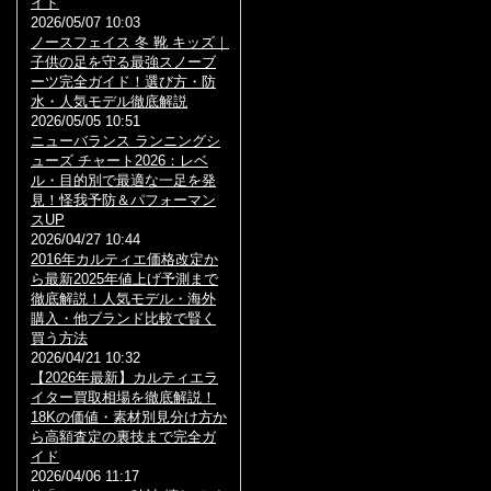
イド
2026/05/07 10:03
ノースフェイス 冬 靴 キッズ｜
子供の足を守る最強スノーブ
ーツ完全ガイド！選び方・防
水・人気モデル徹底解説
2026/05/05 10:51
ニューバランス ランニングシ
ューズ チャート2026：レベ
ル・目的別で最適な一足を発
見！怪我予防＆パフォーマン
スUP
2026/04/27 10:44
2016年カルティエ価格改定か
ら最新2025年値上げ予測まで
徹底解説！人気モデル・海外
購入・他ブランド比較で賢く
買う方法
2026/04/21 10:32
【2026年最新】カルティエラ
イター買取相場を徹底解説！
18Kの価値・素材別見分け方か
ら高額査定の裏技まで完全ガ
イド
2026/04/06 11:17