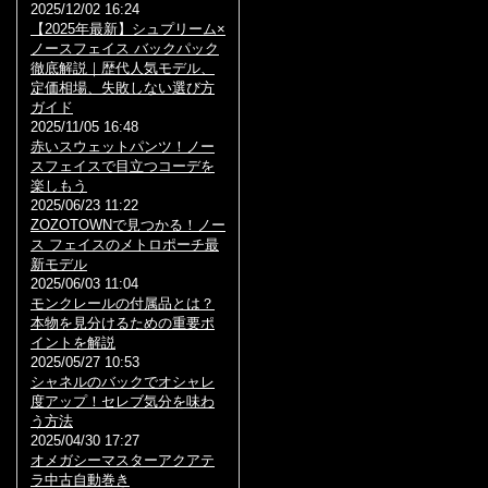
2025/12/02 16:24
【2025年最新】シュプリーム×
ノースフェイス バックパック
徹底解説｜歴代人気モデル、
定価相場、失敗しない選び方
ガイド
2025/11/05 16:48
赤いスウェットパンツ！ノー
スフェイスで目立つコーデを
楽しもう
2025/06/23 11:22
ZOZOTOWNで見つかる！ノー
ス フェイスのメトロポーチ最
新モデル
2025/06/03 11:04
モンクレールの付属品とは？
本物を見分けるための重要ポ
イントを解説
2025/05/27 10:53
シャネルのバックでオシャレ
度アップ！セレブ気分を味わ
う方法
2025/04/30 17:27
オメガシーマスターアクアテ
ラ中古自動巻き