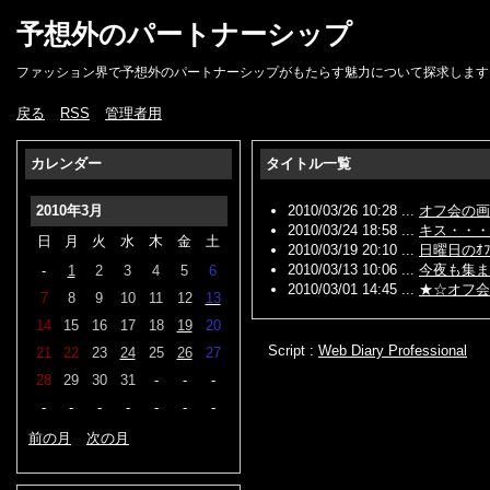
予想外のパートナーシップ
ファッション界で予想外のパートナーシップがもたらす魅力について探求します
戻る
RSS
管理者用
カレンダー
タイトル一覧
2010年3月
2010/03/26 10:28 ...
オフ会の画
2010/03/24 18:58 ...
キス・・・
日
月
火
水
木
金
土
2010/03/19 20:10 ...
日曜日のｵﾌ
2010/03/13 10:06 ...
今夜も集ま
-
1
2
3
4
5
6
2010/03/01 14:45 ...
★☆オフ会
7
8
9
10
11
12
13
14
15
16
17
18
19
20
Script :
Web Diary Professional
21
22
23
24
25
26
27
28
29
30
31
-
-
-
-
-
-
-
-
-
-
前の月
次の月