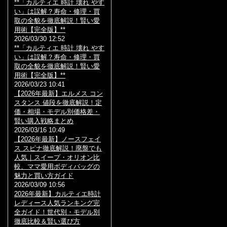
**「カルティエ 時計 壊れ やす
い」は誤解？寿命・修理・買
取の全貌を徹底解説！賢い愛
用術【完全版】**
2026/03/30 12:52
**「カルティエ 時計 壊れ やす
い」は誤解？寿命・修理・買
取の全貌を徹底解説！賢い愛
用術【完全版】**
2026/03/23 10:41
【2026年最新】エルメス コン
スタンス 値段を徹底解説！定
価・相場・モデル別価格差・
賢い購入戦略まとめ
2026/03/16 10:49
【2026年最新】ノースフェイ
ス スピナ徹底解説！廃盤でも
人気｜スイープ・オリオン比
較、ママ愛用ボディバッグの
魅力と買い方ガイド
2026/03/09 10:56
2026年最新】カルティエ時計
レディース人気ランキング完
全ガイド！世代別・モデル別
徹底比較＆賢い選び方