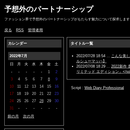
予想外のパートナーシップ
ファッション界で予想外のパートナーシップがもたらす魅力について探求します
戻る
RSS
管理者用
カレンダー
タイトル一覧
2022年7月
2022/07/28 18:54 ...
こんな美し
ルシューマッハ】
日
月
火
水
木
金
土
2022/07/08 18:29 ...
2022新
リミテッド エディション」</sp
-
-
-
-
-
1
2
3
4
5
6
7
8
9
10
11
12
13
14
15
16
Script :
Web Diary Professional
17
18
19
20
21
22
23
24
25
26
27
28
29
30
31
-
-
-
-
-
-
前の月
次の月