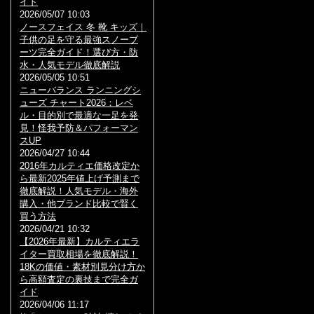
イド
2026/05/07 10:03
ノースフェイス 冬 靴 キッズ｜
子供の足を守る最強スノーブ
ーツ完全ガイド！選び方・防
水・人気モデル徹底解説
2026/05/05 10:51
ニューバランス ランニングシ
ューズ チャート2026：レベ
ル・目的別で最適な一足を発
見！怪我予防＆パフォーマン
スUP
2026/04/27 10:44
2016年カルティエ価格改定か
ら最新2025年値上げ予測まで
徹底解説！人気モデル・海外
購入・他ブランド比較で賢く
買う方法
2026/04/21 10:32
【2026年最新】カルティエラ
イター買取相場を徹底解説！
18Kの価値・素材別見分け方か
ら高額査定の裏技まで完全ガ
イド
2026/04/06 11:17