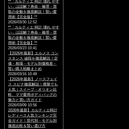
**「カルティエ 時計 壊れ やす
い」は誤解？寿命・修理・買
取の全貌を徹底解説！賢い愛
用術【完全版】**
2026/03/30 12:52
**「カルティエ 時計 壊れ やす
い」は誤解？寿命・修理・買
取の全貌を徹底解説！賢い愛
用術【完全版】**
2026/03/23 10:41
【2026年最新】エルメス コン
スタンス 値段を徹底解説！定
価・相場・モデル別価格差・
賢い購入戦略まとめ
2026/03/16 10:49
【2026年最新】ノースフェイ
ス スピナ徹底解説！廃盤でも
人気｜スイープ・オリオン比
較、ママ愛用ボディバッグの
魅力と買い方ガイド
2026/03/09 10:56
2026年最新】カルティエ時計
レディース人気ランキング完
全ガイド！世代別・モデル別
徹底比較＆賢い選び方