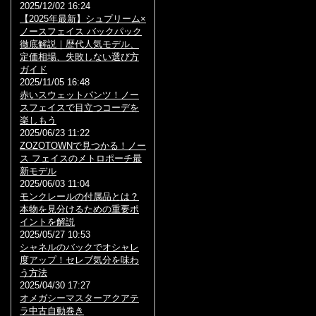
2025/12/02 16:24
【2025年最新】シュプリーム×
ノースフェイス バックパック
徹底解説｜歴代人気モデル、
定価相場、失敗しない選び方
ガイド
2025/11/05 16:48
赤いスウェットパンツ！ノー
スフェイスで目立つコーデを
楽しもう
2025/06/23 11:22
ZOZOTOWNで見つかる！ノー
ス フェイスのメトロポーチ最
新モデル
2025/06/03 11:04
モンクレールの付属品とは？
本物を見分けるための重要ポ
イントを解説
2025/05/27 10:53
シャネルのバックでオシャレ
度アップ！セレブ気分を味わ
う方法
2025/04/30 17:27
オメガシーマスターアクアテ
ラ中古自動巻き