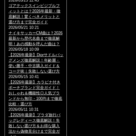
2026/05/25 12:45
ゴアテックスインビジブルフ
ィットとは？2026年最新・徹
底解説！驚くべきメリットと
選び方まで完全ガイド
2026/05/21 10:21
ナイキサッカーCM曲は？2026
最新から歴代名曲まで徹底解
明！あの感動を呼んだ曲は？
2026/05/18 10:09
【2026年最新】Diorサドルバッ
グメンズ徹底解説！年齢層・
使い勝手・中古購入ガイド＆
コーデ術｜失敗しない選び方
2026/05/15 10:41
【2026年最新】カラビナ付き
ポーチブランド完全ガイド！
おしゃれ＆機能性◎人気ブラ
ンドから無印・100均まで徹底
比較・選び方
2026/05/11 10:31
【2026年最新】プラダ旅行バ
ッグレディース徹底解説！失
敗しない選び方＆お得な購入
法から偽物見分けまで完全ガ