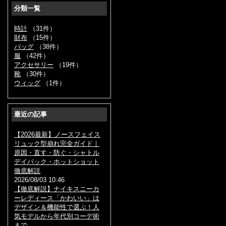
分類一覧
時計
（31件）
財布
（15件）
バッグ
（38件）
服
（42件）
アクセサリー
（19件）
靴
（30件）
ウィッグ
（1件）
最近の記事
【2026最新】ノースフェイス
リュック型崩れ完全ガイド｜
原因・直す・防ぐ・シャトル
デイパック・ホットショット
徹底解説
2026/08/03 10:46
【徹底解説】ナイキスニーカ
ーレディース「かわいい」は
デザイン＆機能性で選ぶ！人
気モデルから年代別コーデ術
まで