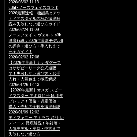
2026/03/02 11:13
c3fit×ノースフェイスコラボ
2026最新速報！機能美とアウ
トドアスタイルの極み徹底解
説＆失敗しない選び方ガイド
2026/02/24 11:09
ノースフェイス ヴェルト s3k
徹底解説：2026年最新モデルII
の評判・選び方・手入れまで
完全ガイド！
2026/02/02 17:08
【2026年最新】カナダグース
はサザビーリーグ公式通販
で！失敗しない選び方・お手
入れ・人気色まで徹底解説
2026/01/26 12:13
【2026年最新】オメガ スピー
ドマスター アポロ11号 50周年
プレミア！価格・資産価値・
購入・売却の全貌を徹底解説
2026/01/09 12:02
ティファニー アトラス 時計 レ
ディース 徹底解説！年齢層・
人気モデル・廃盤・中古まで
失敗しない選び方