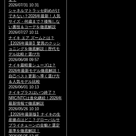
2026/07/31 10:31
シャネルマトラッセ斜めがけ
できない？2026年最新！人気
サイズ・何歳まで？後悔しな
い裏技＆コーデを徹底解説
2026/07/27 10:11
ナイキ エア ズームとは？
【2026年最新】驚異のクッシ
ョニングを徹底解説｜歴代モ
デル比較と選び方
2026/06/08 09:57
ナイキ最軽量シューズは？
2026年最新モデル徹底解説！
自己ベスト更新へ導く選び方
＆人気モデル比較
2026/06/01 10:13
ナイキプラスはいつ終了？
NRC/NTCは進化継続！2026年
最新情報で徹底解説
2026/05/26 10:10
【2026年最新版】ナイキの生
産拠点はどこ？グローバルサ
プライチェーンの全貌と選定
基準を徹底解説！