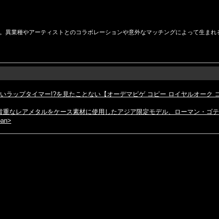
。異業種やアーティストとのコラボレーションや意外なマッチングによって生まれ
いラップタイマー!?を見たことない【オーデマピゲ コピー ロイヤルオーク 
作 貴重なレアメタルをケース素材に使用したアジア限定モデル、ローマン・ゴ
an>