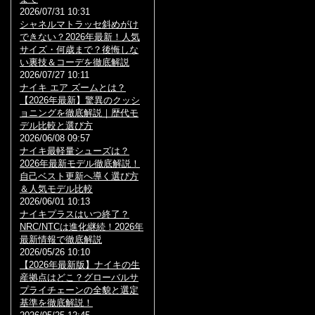
2026/07/31 10:31
シャネルマトラッセ斜めがけ
できない？2026年最新！人気
サイズ・何歳まで？後悔しな
い裏技＆コーデを徹底解説
2026/07/27 10:11
ナイキ エア ズームとは？
【2026年最新】驚異のクッシ
ョニングを徹底解説｜歴代モ
デル比較と選び方
2026/06/08 09:57
ナイキ最軽量シューズは？
2026年最新モデル徹底解説！
自己ベスト更新へ導く選び方
＆人気モデル比較
2026/06/01 10:13
ナイキプラスはいつ終了？
NRC/NTCは進化継続！2026年
最新情報で徹底解説
2026/05/26 10:10
【2026年最新版】ナイキの生
産拠点はどこ？グローバルサ
プライチェーンの全貌と選定
基準を徹底解説！