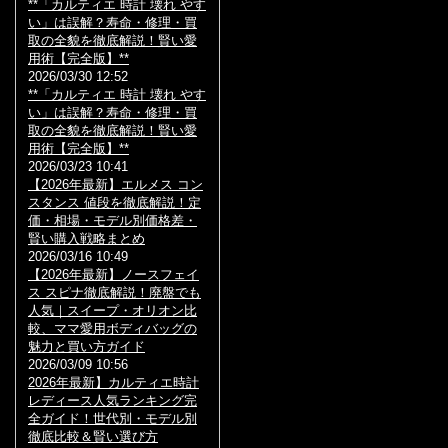
**「カルティエ 時計 壊れ やす
い」は誤解？寿命・修理・買
取の全貌を徹底解説！賢い愛
用術【完全版】**
2026/03/30 12:52
**「カルティエ 時計 壊れ やす
い」は誤解？寿命・修理・買
取の全貌を徹底解説！賢い愛
用術【完全版】**
2026/03/23 10:41
【2026年最新】エルメス コン
スタンス 値段を徹底解説！定
価・相場・モデル別価格差・
賢い購入戦略まとめ
2026/03/16 10:49
【2026年最新】ノースフェイ
ス スピナ徹底解説！廃盤でも
人気｜スイープ・オリオン比
較、ママ愛用ボディバッグの
魅力と買い方ガイド
2026/03/09 10:56
2026年最新】カルティエ時計
レディース人気ランキング完
全ガイド！世代別・モデル別
徹底比較＆賢い選び方