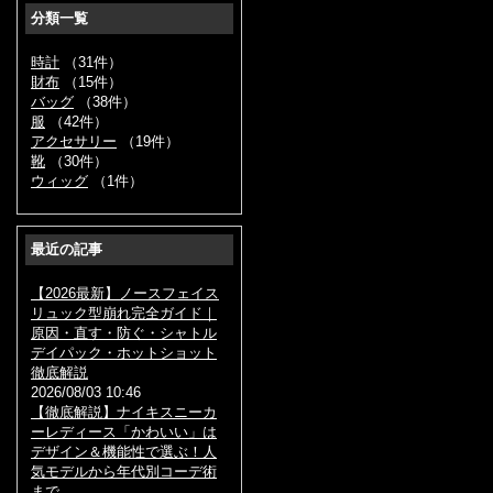
分類一覧
時計
（31件）
財布
（15件）
バッグ
（38件）
服
（42件）
アクセサリー
（19件）
靴
（30件）
ウィッグ
（1件）
最近の記事
【2026最新】ノースフェイス
リュック型崩れ完全ガイド｜
原因・直す・防ぐ・シャトル
デイパック・ホットショット
徹底解説
2026/08/03 10:46
【徹底解説】ナイキスニーカ
ーレディース「かわいい」は
デザイン＆機能性で選ぶ！人
気モデルから年代別コーデ術
まで