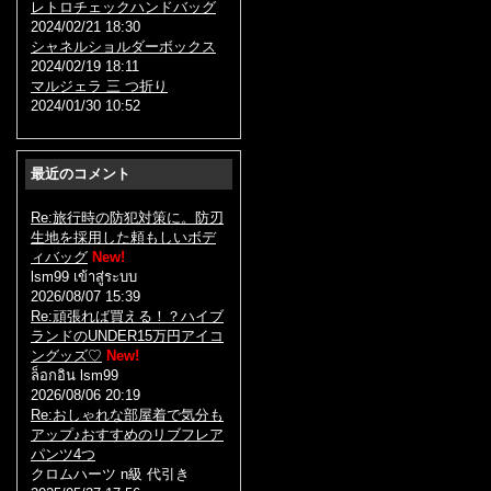
レトロチェックハンドバッグ
2024/02/21 18:30
シャネルショルダーボックス
2024/02/19 18:11
マルジェラ 三 つ折り
2024/01/30 10:52
最近のコメント
Re:旅行時の防犯対策に。防刃
生地を採用した頼もしいボデ
ィバッグ
New!
lsm99 เข้าสู่ระบบ
2026/08/07 15:39
Re:頑張れば買える！？ハイブ
ランドのUNDER15万円アイコ
ングッズ♡
New!
ล็อกอิน lsm99
2026/08/06 20:19
Re:おしゃれな部屋着で気分も
アップ♪おすすめのリブフレア
パンツ4つ
クロムハーツ n級 代引き