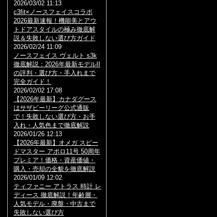
2026/03/02 11:13
c3fit×ノースフェイスコラボ
2026最新速報！機能美とアウ
トドアスタイルの極み徹底解
説＆失敗しない選び方ガイド
2026/02/24 11:09
ノースフェイス ヴェルト s3k
徹底解説：2026年最新モデルII
の評判・選び方・手入れまで
完全ガイド！
2026/02/02 17:08
【2026年最新】カナダグース
はサザビーリーグ公式通販
で！失敗しない選び方・お手
入れ・人気色まで徹底解説
2026/01/26 12:13
【2026年最新】オメガ スピー
ドマスター アポロ11号 50周年
プレミア！価格・資産価値・
購入・売却の全貌を徹底解説
2026/01/09 12:02
ティファニー アトラス 時計 レ
ディース 徹底解説！年齢層・
人気モデル・廃盤・中古まで
失敗しない選び方