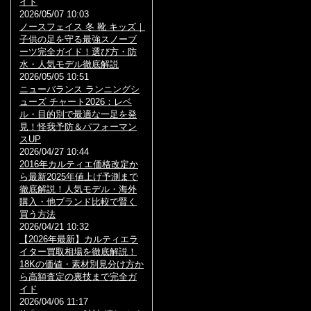
イド
2026/05/07 10:03
ノースフェイス 冬 靴 キッズ｜
子供の足を守る最強スノーブ
ーツ完全ガイド！選び方・防
水・人気モデル徹底解説
2026/05/05 10:51
ニューバランス ランニングシ
ューズ チャート2026：レベ
ル・目的別で最適な一足を発
見！怪我予防＆パフォーマン
スUP
2026/04/27 10:44
2016年カルティエ価格改定か
ら最新2025年値上げ予測まで
徹底解説！人気モデル・海外
購入・他ブランド比較で賢く
買う方法
2026/04/21 10:32
【2026年最新】カルティエラ
イター買取相場を徹底解説！
18Kの価値・素材別見分け方か
ら高額査定の裏技まで完全ガ
イド
2026/04/06 11:17