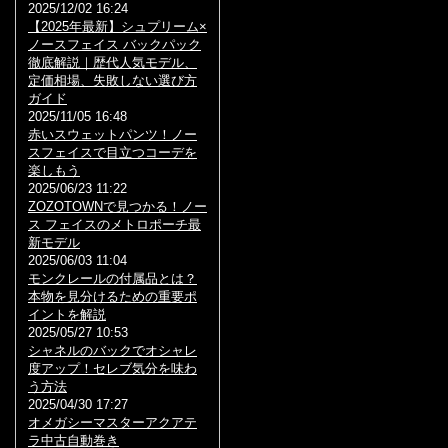
2025/12/02 16:24
【2025年最新】シュプリーム×
ノースフェイス バックパック
徹底解説｜歴代人気モデル、
定価相場、失敗しない選び方
ガイド
2025/11/05 16:48
赤いスウェットパンツ！ノー
スフェイスで目立つコーデを
楽しもう
2025/06/23 11:22
ZOZOTOWNで見つかる！ノー
ス フェイスのメトロポーチ最
新モデル
2025/06/03 11:04
モンクレールの付属品とは？
本物を見分けるための重要ポ
イントを解説
2025/05/27 10:53
シャネルのバックでオシャレ
度アップ！セレブ気分を味わ
う方法
2025/04/30 17:27
オメガシーマスターアクアテ
ラ中古自動巻き