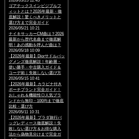
2026/05/25 12:45
ゴアテックスインビジブルフ
ィットとは？2026年最新・徹
底解説！驚くべきメリットと
選び方まで完全ガイド
2026/05/21 10:21
ナイキサッカーCM曲は？2026
最新から歴代名曲まで徹底解
明！あの感動を呼んだ曲は？
2026/05/18 10:09
【2026年最新】Diorサドルバッ
グメンズ徹底解説！年齢層・
使い勝手・中古購入ガイド＆
コーデ術｜失敗しない選び方
2026/05/15 10:41
【2026年最新】カラビナ付き
ポーチブランド完全ガイド！
おしゃれ＆機能性◎人気ブラ
ンドから無印・100均まで徹底
比較・選び方
2026/05/11 10:31
【2026年最新】プラダ旅行バ
ッグレディース徹底解説！失
敗しない選び方＆お得な購入
法から偽物見分けまで完全ガ