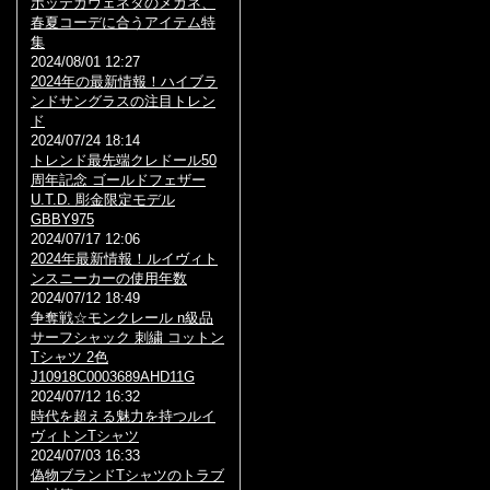
ボッテガヴェネタのメガネ、
春夏コーデに合うアイテム特
集
2024/08/01 12:27
2024年の最新情報！ハイブラ
ンドサングラスの注目トレン
ド
2024/07/24 18:14
トレンド最先端クレドール50
周年記念 ゴールドフェザー
U.T.D. 彫金限定モデル
GBBY975
2024/07/17 12:06
2024年最新情報！ルイヴィト
ンスニーカーの使用年数
2024/07/12 18:49
争奪戦☆モンクレール n級品
サーフシャック 刺繍 コットン
Tシャツ 2色
J10918C0003689AHD11G
2024/07/12 16:32
時代を超える魅力を持つルイ
ヴィトンTシャツ
2024/07/03 16:33
偽物ブランドTシャツのトラブ